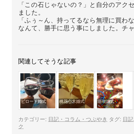
「この石じゃないの？」と自分のアク
ました。
「ふぅ～ん、持ってるなら無理に買わ
なんて、勝手に思う事にしました。チャ
関連してそうな記事
ビロード婚式
桃花心木婚式
珊瑚婚式
カテゴリー:
日記・コラム・つぶやき
タグ:
日記
ク