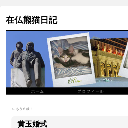
在仏熊猫日記
ホーム
プロフィール
←
もう６歳！
黄玉婚式