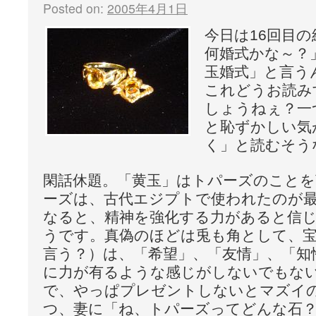
Posted on:
2005年4月1日
今日は16回目
何婚式かな～？
玉婚式」と言う
これどうお読み
しょうねぇ？一
と恥ずかしい気
く」と読むそう
閑話休題。「黄玉」はトパーズのことを
ーズは、古代エジプトで使われたのが
なると、精神を強化する力があると信
うです。真偽のほどは兎も角として、
言う？）は、「希望」、「友情」、「知
に力が有るような感じがしないでもな
で、やっぱプレゼントしないとマズイ
つ、妻に「ね、トパーズってどんな石