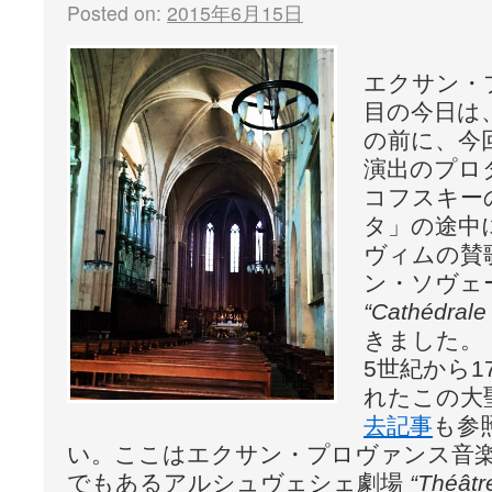
Posted on:
2015年6月15日
エクサン・
目の今日は
の前に、今
演出のプロ
コフスキー
タ」の途中
ヴィムの賛
ン・ソヴェ
“Cathédrale
きました。
5世紀から
れたこの大
去記事
も参
い。ここはエクサン・プロヴァンス音楽
でもあるアルシュヴェシェ劇場
“Théâtr