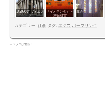
遺跡の街 ヴィエン
「イオランタ」 ～
教会
ヌ
舞台稽古
カテゴリー:
仕事
タグ:
エクス
パーマリンク
←
エクスは雷雨！