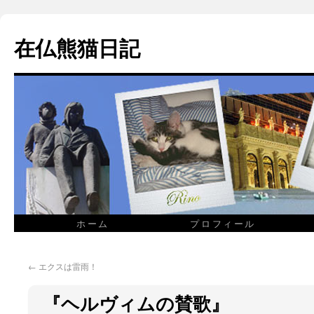
在仏熊猫日記
ホーム
プロフィール
←
エクスは雷雨！
『ヘルヴィムの賛歌』