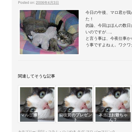
Posted on:
2006年4月3日
今日の午後、マロ君が我
た！
勿論、今回はほんの数日
いのですが…。
と言う事は、今夜仕事か
う事ですよねぇ。ワクワ
関連してそうな記事
マルゴ嬢
前後賞のプレゼン
本当はお爺ちゃ
ト
ん？
カテゴリー:
日記・コラム・つぶやき
タグ:
マロ
パーマリンク