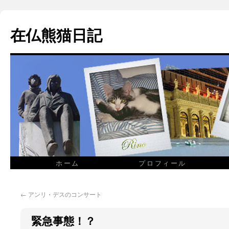
在仏熊猫日記
ホーム
プロフィール
←
アンリ・デスのコンサート
緊急事態！？