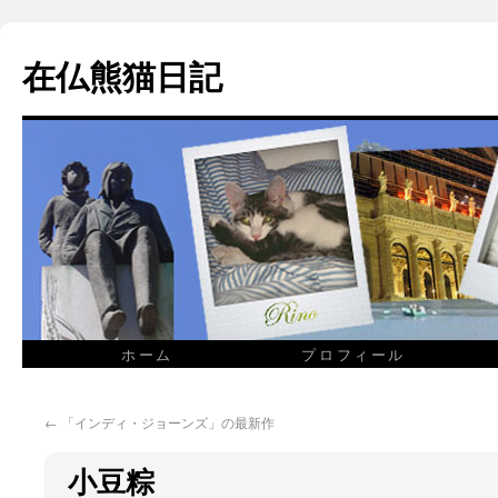
在仏熊猫日記
ホーム
プロフィール
←
「インディ・ジョーンズ」の最新作
小豆粽