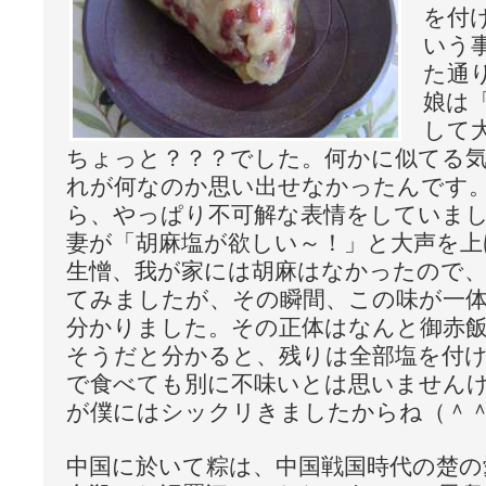
を付
いう
た通
娘は
して
ちょっと？？？でした。何かに似てる
れが何なのか思い出せなかったんです
ら、やっぱり不可解な表情をしていま
妻が「胡麻塩が欲しい～！」と大声を上
生憎、我が家には胡麻はなかったので
てみましたが、その瞬間、この味が一
分かりました。その正体はなんと御赤
そうだと分かると、残りは全部塩を付
で食べても別に不味いとは思いません
が僕にはシックリきましたからね（＾
中国に於いて粽は、中国戦国時代の楚の