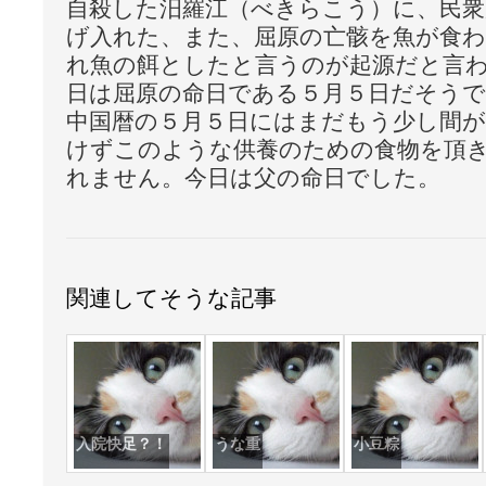
自殺した汨羅江（べきらこう）に、民衆
げ入れた、また、屈原の亡骸を魚が食
れ魚の餌としたと言うのが起源だと言
日は屈原の命日である５月５日だそうで
中国暦の５月５日にはまだもう少し間
けずこのような供養のための食物を頂
れません。今日は父の命日でした。
関連してそうな記事
入院快足？！
うな重
小豆粽