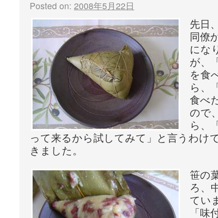
Posted on:
2008年5月22日
先日
同僚
にな
が、
を食
ら、「
食べ
ので
ら、
って来るから試してみて」と言うわけ
きました。
笹の
ろ、
てい
「味