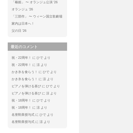
「椿姫」 〜 オランジュ公演 ’26
オランジュ ’26
「三部作」 〜 ウィーン国立歌劇場
家内は日本へ！
父の日 ’26
最近のコメント
祝・22周年！
に
ひで
より
祝・22周年！
に
涼
より
かき氷を食らう！
に
ひで
より
かき氷を食らう！
に
涼
より
ピアノを弾ける喜び
に
ひで
より
ピアノを弾ける喜び
に
涼
より
祝・18周年！
に
ひで
より
祝・18周年！
に
涼
より
名誉勲章授与式
に
ひで
より
名誉勲章授与式
に
涼
より