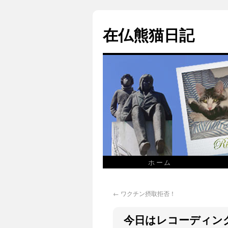
在仏熊猫日記
ホーム
←
ワクチン摂取拒否！
今日はレコーディン