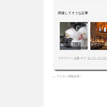
関連してそうな記事
復活の兆し？
多忙の一
カテゴリー:
仕事
タグ:
オペラ
パーマ
←
ワクチン摂取拒否！