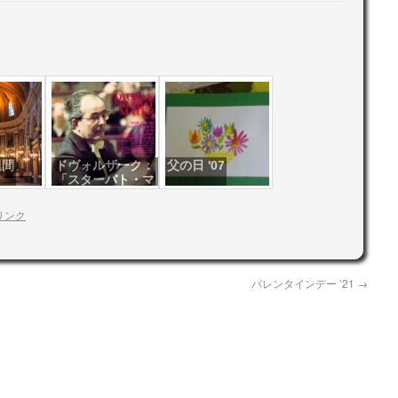
週間
ドヴォルザーク：
父の日 '07
「スターバト・マ
ーテル」
リンク
バレンタインデー ’21
→