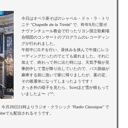
今日はオペラ座そばのシャペル・ドゥ・ラ・トリ
ニテ
“Chapelle de la Trinité”
で、昨年9月に聖ボ
ナヴァンチュール教会で行ったリヨン国立歌劇場
合唱団のコンサートのプログラムのレコーディン
グが行われました。
午前中にG.P.を行い、昼休みを挟んで午後にレコ
ーディングだったのでとても疲れました。それに
加えて、終わって外に出た時には、天気予報が見
事的中して雪が降り出していたので、バス路線が
麻痺する前に急いで家に帰りましたが、案の定、
その後運休になってしまったようです！
さっき外の様子を見たら、5cmほど雪が積もって
いましたよ〜（^^;
今月28日21時よりラジオ・クラシック
“Radio Classique”
で
ubeでも配信されるそうです。