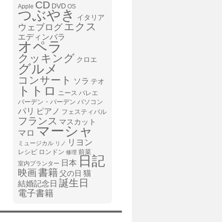
CD
DVD
Apple
OS
つぶやき
イタリア
エクス
ウェブログ
エディンバラ
オペラ
クッキング
クロエ
グルメ
コンサート
ソラ
テオ
トトロ
ニース
バレエ
バーデン・バーデン
パソコン
パリ
ピアノ
フェスティバル
フランス
マスカット
マーシャ
マロ
リヨン
ミュージカル
リノ
レシピ
前菜
ロンドン
修理
日記
日本
室内プランター
書籍
映画
猫
父の日
誕生日
結婚記念日
電子書籍