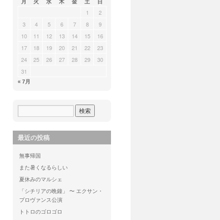
月
火
水
木
金
土
日
1
2
3
4
5
6
7
8
9
10
11
12
13
14
15
16
17
18
19
20
21
22
23
24
25
26
27
28
29
30
31
« 7月
最近の投稿
無事帰国
また暑くなるらしい
夏休みのマルシェ
「シチリアの晩鐘」 〜 エクサン・
プロヴァンス公演
トトロのゴロゴロ