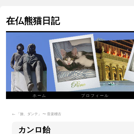
在仏熊猫日記
ホーム
プロフィール
←
「旅、ダンテ」 〜 音楽稽古
カンロ飴