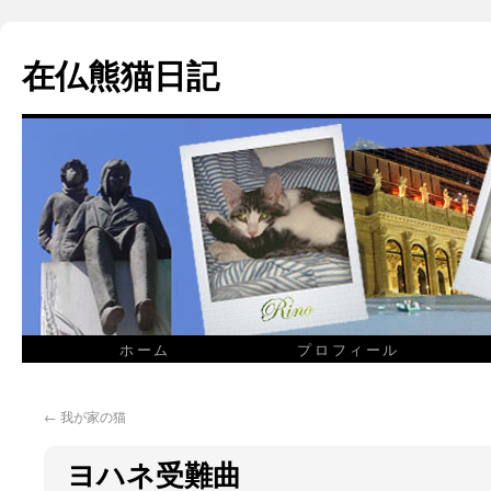
在仏熊猫日記
ホーム
プロフィール
←
我が家の猫
ヨハネ受難曲