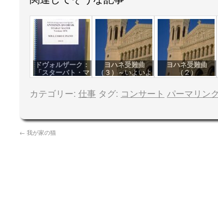
ドヴォルザーク：
ヨハネ受難曲
ヨハネ受難曲
「スターバト・マ
（３）～いよいよ
（２）
ーテル」（オリジ
本番
ナル版）
カテゴリー:
仕事
タグ:
コンサート
パーマリン
←
我が家の猫