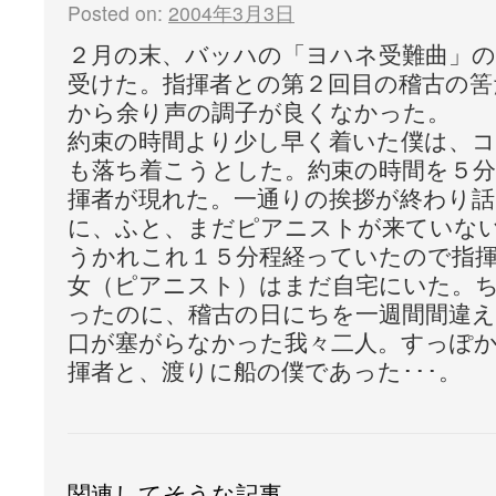
Posted on:
2004年3月3日
２月の末、バッハの「ヨハネ受難曲」の
受けた。指揮者との第２回目の稽古の筈
から余り声の調子が良くなかった。
約束の時間より少し早く着いた僕は、
も落ち着こうとした。約束の時間を５
揮者が現れた。一通りの挨拶が終わり
に、ふと、まだピアニストが来ていな
うかれこれ１５分程経っていたので指
女（ピアニスト）はまだ自宅にいた。
ったのに、稽古の日にちを一週間間違
口が塞がらなかった我々二人。すっぽ
揮者と、渡りに船の僕であった･･･。
関連してそうな記事